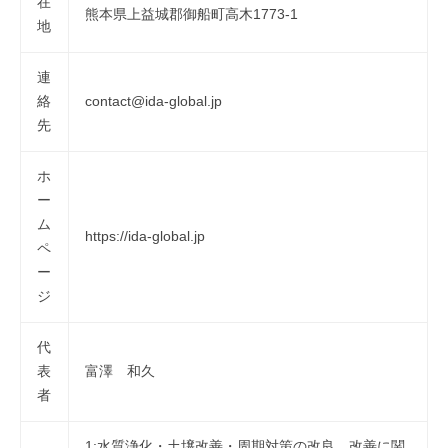
在
熊本県上益城郡御船町高木1773-1
2026
by
地
年
matsui
5
連
月
絡
contact@ida-global.jp
7
先
日
ホ
ー
ム
https://ida-global.jp
ペ
ー
ジ
代
表
富澤 和久
者
1:水質浄化・土壌改善・周期対策の改良、改善に関