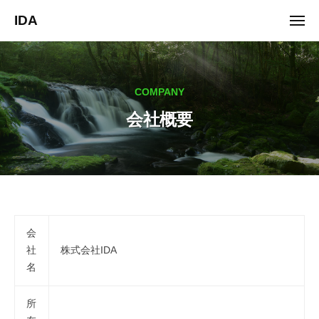
ュ
コ
ー
IDA
メ
ン
ニ
ュ
テ
ー
ン
ツ
COMPANY
へ
会社概要
ス
キ
ッ
プ
会
会
社
社
株式会社IDA
名
概
要
所